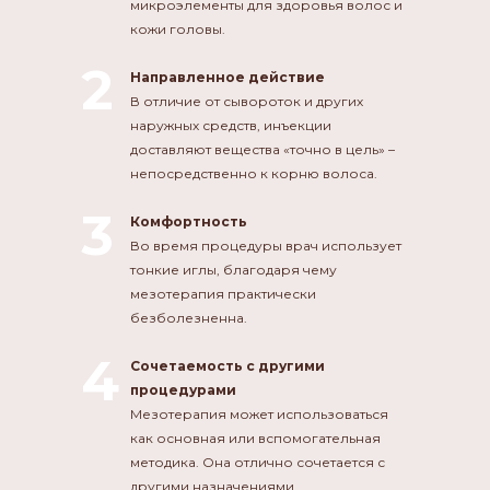
микроэлементы для здоровья волос и
кожи головы.
2
Направленное действие
В отличие от сывороток и других
наружных средств, инъекции
доставляют вещества «точно в цель» –
непосредственно к корню волоса.
3
Комфортность
Во время процедуры врач использует
тонкие иглы, благодаря чему
мезотерапия практически
безболезненна.
4
Сочетаемость с другими
процедурами
Мезотерапия может использоваться
как основная или вспомогательная
методика. Она отлично сочетается с
другими назначениями.