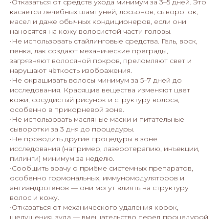
•Отказаться от средств ухода минимум за 3–5 дней. Это
касается лечебных шампуней, лосьонов, сывороток,
масел и даже обычных кондиционеров, если они
наносятся на кожу волосистой части головы.
•Не использовать стайлинговые средства. Гель, воск,
пенка, лак создают механические преграды,
загрязняют волосяной покров, преломляют свет и
нарушают чёткость изображения.
•Не окрашивать волосы минимум за 5–7 дней до
исследования. Красящие вещества изменяют цвет
кожи, сосудистый рисунок и структуру волоса,
особенно в прикорневой зоне.
•Не использовать масляные маски и питательные
сыворотки за 3 дня до процедуры.
•Не проводить другие процедуры в зоне
исследования (например, лазеротерапию, инъекции,
пилинги) минимум за неделю.
•Сообщить врачу о приёме системных препаратов,
особенно гормональных, иммуномодуляторов и
антиандрогенов — они могут влиять на структуру
волос и кожу.
•Отказаться от механического удаления корок,
шелушения, зуда — вмешательство перед процедурой