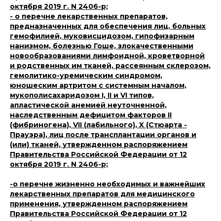
октября 2019 г. N 2406-р;
- о перечне лекарственных препаратов,
предназначенных для обеспечения лиц, больных
гемофилией, муковисцидозом, гипофизарным
нанизмом, болезнью Гоше, злокачественными
новообразованиями лимфоидной, кроветворной
и родственных им тканей, рассеянным склерозом,
гемолитико-уремическим синдромом,
юношеским артритом с системным началом,
мукополисахаридозом I, II и VI типов,
апластической анемией неуточненной,
наследственным дефицитом факторов II
(фибриногена), VII (лабильного), X (Стюарта -
Прауэра), лиц после трансплантации органов и
(или) тканей, утвержденном распоряжением
Правительства Российской Федерации от 12
октября 2019 г. N 2406-р;
-о перечне жизненно необходимых и важнейших
лекарственных препаратов для медицинского
применения, утвержденном распоряжением
Правительства Российской Федерации от 12