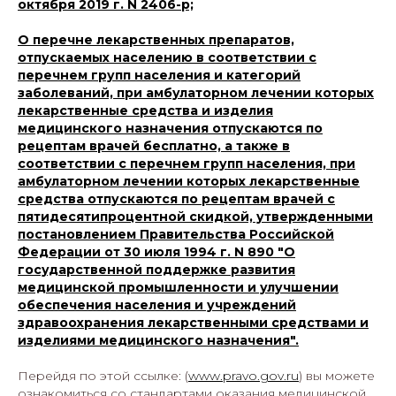
октября 2019 г. N 2406-р;
О перечне лекарственных препаратов,
отпускаемых населению в соответствии с
перечнем групп населения и категорий
заболеваний, при амбулаторном лечении которых
лекарственные средства и изделия
медицинского назначения отпускаются по
рецептам врачей бесплатно, а также в
соответствии с перечнем групп населения, при
амбулаторном лечении которых лекарственные
средства отпускаются по рецептам врачей с
пятидесятипроцентной скидкой, утвержденными
постановлением Правительства Российской
Федерации от 30 июля 1994 г. N 890 "О
государственной поддержке развития
медицинской промышленности и улучшении
обеспечения населения и учреждений
здравоохранения лекарственными средствами и
изделиями медицинского назначения".
Перейдя по этой ссылке: (
www.pravo.gov.ru
) вы можете
ознакомиться со стандартами оказания медицинской