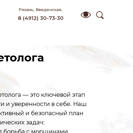
Рязань, Введенская,
91
8 (4912) 30-73-30
етолога
толога — это ключевой этап
8 (4912) 30-73-30
и и уверенности в себе. Наш
ктивный и безопасный план
ических задач:
:
борьба с морщинами,