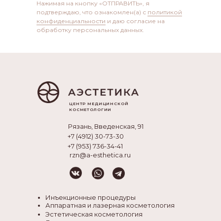
Нажимая на кнопку «ОТПРАВИТЬ», я
Ус
Контакты
подтверждаю, что ознакомлен(а) с
политикой
конфиденциальности
и даю согласие на
обработку персональных данных.
ЦЕНТР МЕДИЦИНСКОЙ
КОСМЕТОЛОГИИ
Рязань, Введенская, 91
+7 (4912) 30-73-30
+7 (953) 736-34-41
rzn@a-esthetica.ru
Инъекционные процедуры
Аппаратная и лазерная косметология
Эстетическая косметология