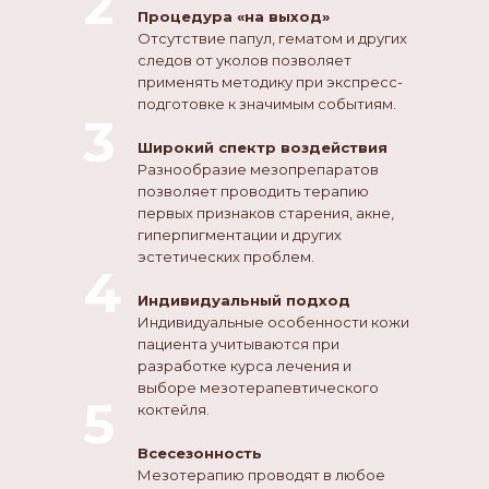
2
Процедура «на выход»
Отсутствие папул, гематом и других
следов от уколов позволяет
применять методику при экспресс-
подготовке к значимым событиям.
3
Широкий спектр воздействия
Разнообразие мезопрепаратов
позволяет проводить терапию
первых признаков старения, акне,
гиперпигментации и других
эстетических проблем.
4
Индивидуальный подход
Индивидуальные особенности кожи
пациента учитываются при
разработке курса лечения и
выборе мезотерапевтического
5
коктейля.
Всесезонность
Мезотерапию проводят в любое