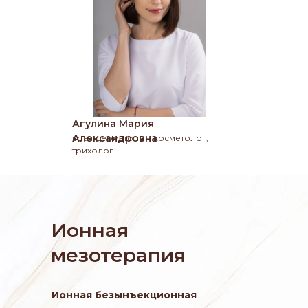
Агулина Мария
Александровна
врач-дерматолог, косметолог,
трихолог
Ионная
мезотерапия
Ионная безынъекционная