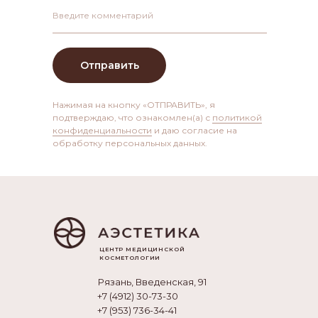
Введите комментарий
Отправить
Нажимая на кнопку «ОТПРАВИТЬ», я
Ус
Контакты
подтверждаю, что ознакомлен(а) с
политикой
конфиденциальности
и даю согласие на
обработку персональных данных.
ЦЕНТР МЕДИЦИНСКОЙ
КОСМЕТОЛОГИИ
Рязань, Введенская, 91
+7 (4912) 30-73-30
+7 (953) 736-34-41